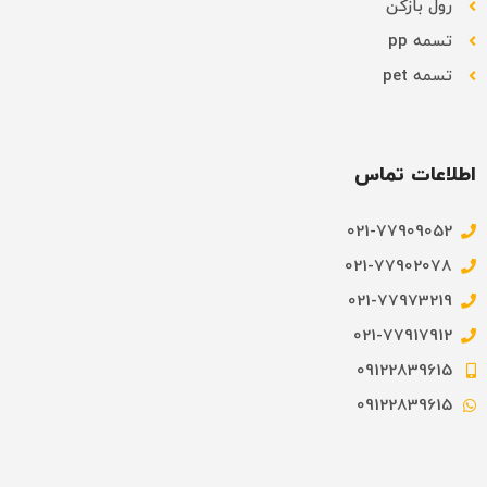
رول بازکن
تسمه pp
تسمه pet
اطلاعات تماس
021-77909052
021-77902078
021-77973219
021-77917912
09122839615
09122839615