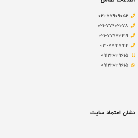
021-77909052
021-77902078
021-77973219
021-77917912
09122839615
09122839615
نشان اعتماد سایت